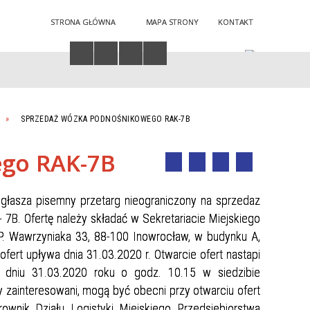
STRONA GŁÓWNA
MAPA STRONY
KONTAKT
Twoja przeglądarka nie obsługuje JavaScript
SPRZEDAŻ WÓZKA PODNOŚNIKOWEGO RAK-7B
ego RAK-7B
ogłasza pisemny przetarg nieograniczony na sprzedaz
 Ofertę należy składać w Sekretariacie Miejskiego
. P. Wawrzyniaka 33, 88-100 Inowrocław, w budynku A,
fert upływa dnia 31.03.2020 r. Otwarcie ofert nastapi
w dniu 31.03.2020 roku o godz. 10.15 w siedzibie
y zainteresowani, mogą być obecni przy otwarciu ofert
wnik Działu Logistyki Miejskiego Przedsiebiorstwa