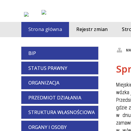
Strona główna
Rejestr zmian
St
MA
BIP
Sp
STATUS PRAWNY
ORGANIZACJA
Miejsk
wózka 
PRZEDMIOT DZIAŁANIA
Przeds
gdzie z
STRUKTURA WŁASNOŚCIOWA
w dniu
zamawia
ORGANY I OSOBY
w w/w 