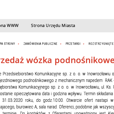
rona WWW
Strona Urzędu Miasta
PA STRONY
ZAMÓWIENIA PUBLICZNE
PRZETARGI
ROZSTRZYGNIĘTE
rzedaż wózka podnośnikow
ie Przedsiebiorstwo Komunikacyjne sp. z o. o. w Inowrocławiu 
jezdniowego podnośnikowego z mechanicznym napedem RAK - 7B.
iębiorstwa Komunikacyjnego sp. z o. o. w Inowrocławiu, ul. Ks
ostanie opieczętowana data i godzina wpływu. Termin składania o
 31.03.2020 roku, do godz.10:00. Otwarcie ofert nastapi 
jacego, biurowiec A, sala narad. Oferenci, podobnie jak wszysc
terminie. Do kontaktów z Oferentami upoważniony jest Kiero