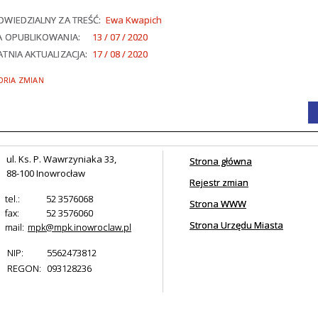
WIEDZIALNY ZA TREŚĆ:
Ewa Kwapich
A OPUBLIKOWANIA:
13 / 07 / 2020
TNIA AKTUALIZACJA:
17 / 08 / 2020
ORIA ZMIAN
ul. Ks. P. Wawrzyniaka 33,
Strona główna
88-100 Inowrocław
Rejestr zmian
tel.:
52 3576068
Strona WWW
fax:
52 3576060
Strona Urzędu Miasta
mail:
mpk@mpk.inowroclaw.pl
NIP:
5562473812
REGON:
093128236